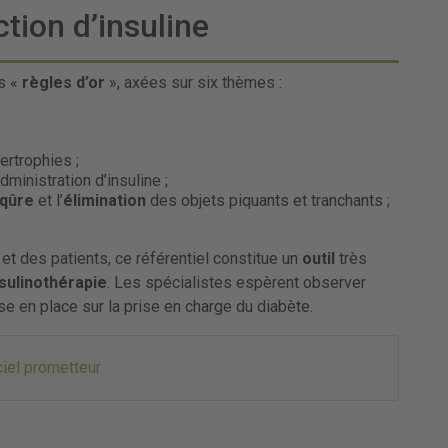
ction d’insuline
s «
règles d’or
», axées sur six thèmes :
ertrophies ;
administration d’insuline ;
iqûre
et l’
élimination
des objets piquants et tranchants ;
t des patients, ce référentiel constitue un
outil
très
nsulinothérapie
. Les spécialistes espèrent observer
e en place sur la prise en charge du diabète.
ciel prometteur