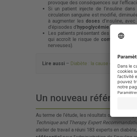
provoque des conséquences sur l’efficacit
Si un patient injecte de l’insuline dans
circulation sanguine est modifié, diminué
à augmenter les
doses
d’insuline, avec
d’épisodes d’
hypoglycémie
.
Les patients présentant des lipohypertr
qui accroît le risque de
complications
d
nerveuses).
Lire aussi
–
Diabète : la cause de l’inflamma
Un nouveau référentiel 
Au terme de l’étude, les résultats ont été analy
Technique and Therapy Expert Recommandat
atelier de travail a réuni 183 experts en diabè