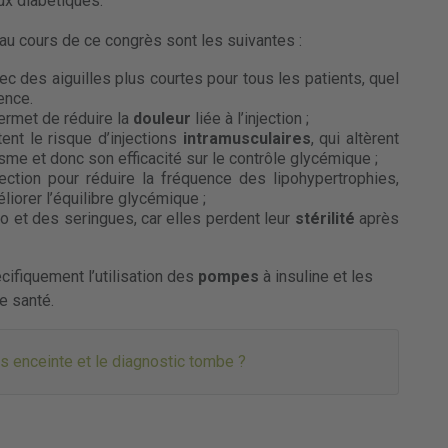
aux diabétiques.
u cours de ce congrès sont les suivantes :
ec des aiguilles plus courtes pour tous les patients, quel
ence.
permet de réduire la
douleur
liée à l’injection ;
ent le risque d’injections
intramusculaires
, qui altèrent
nisme et donc son efficacité sur le contrôle glycémique ;
ection pour réduire la fréquence des lipohypertrophies,
liorer l’équilibre glycémique ;
lo et des seringues, car elles perdent leur
stérilité
après
ifiquement l’utilisation des
pompes
à insuline et les
e santé.
s enceinte et le diagnostic tombe ?