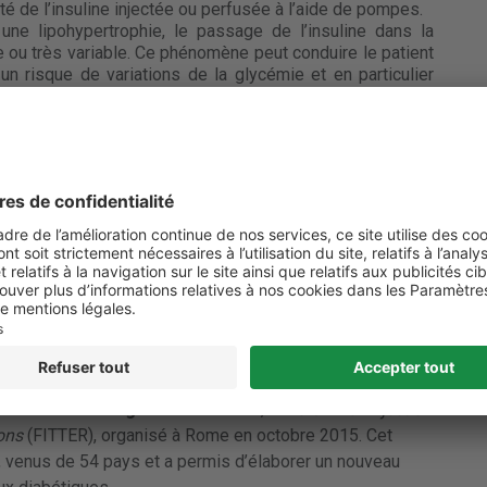
é de l’insuline injectée ou perfusée à l’aide de pompes.
 une lipohypertrophie, le passage de l’insuline dans la
e ou très variable. Ce phénomène peut conduire le patient
 un risque de variations de la glycémie et en particulier
ophies ont un
déséquilibre
glycémique plus important, ce
u diabète à moyen et long terme (visuelles, rénales ou
tion chronique enfin identifiée
pour l’injection d’insuline
sés lors d’un
congrès
international, le
Forum for Injection
ions
(FITTER), organisé à Rome en octobre 2015. Cet
te, venus de 54 pays et a permis d’élaborer un nouveau