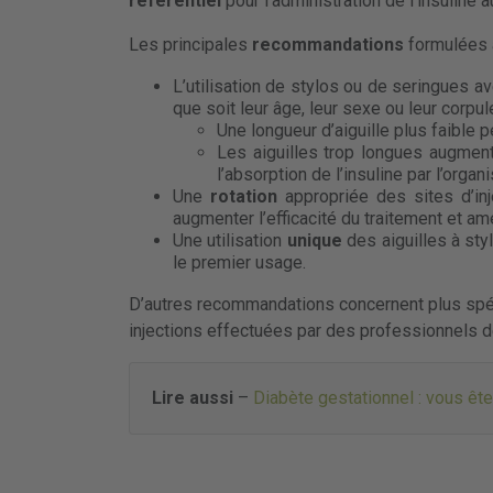
référentiel
pour l’administration de l’insuline 
Les principales
recommandations
formulées a
L’utilisation de stylos ou de seringues av
que soit leur âge, leur sexe ou leur corpul
Une longueur d’aiguille plus faible 
Les aiguilles trop longues augment
l’absorption de l’insuline par l’orga
Une
rotation
appropriée des sites d’inj
augmenter l’efficacité du traitement et amé
Une utilisation
unique
des aiguilles à sty
le premier usage.
D’autres recommandations concernent plus spéc
injections effectuées par des professionnels d
Lire aussi
–
Diabète gestationnel : vous ête