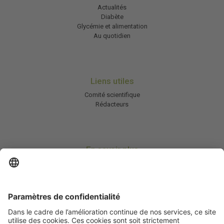
Actualités
Diabète
Glycémie et alimentation
Au quotidien
Liens utiles
Comité scientifique
Rédacteurs
En savoir plus
Charte HIC
Mentions légales / CGU
Contactez-nous