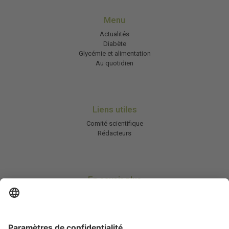
Menu
Actualités
Diabète
Glycémie et alimentation
Au quotidien
Liens utiles
Comité scientifique
Rédacteurs
En savoir plus
Charte HIC
Mentions légales / CGU
Contactez-nous