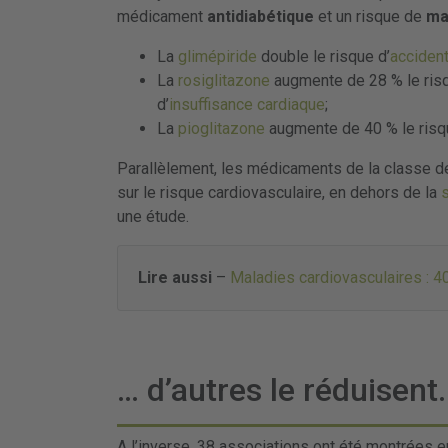
médicament
antidiabétique
et un risque de
ma
La
glimépiride
double le risque d’
accident
La
rosiglitazone
augmente de 28 % le risq
d’
insuffisance cardiaque
;
La
pioglitazone
augmente de 40 % le risqu
Parallèlement, les médicaments de la classe de
sur le risque cardiovasculaire, en dehors de la
une étude.
Lire aussi
–
Maladies cardiovasculaires : 4
… d’autres le réduisent.
A l’inverse, 38 associations ont été montrées 