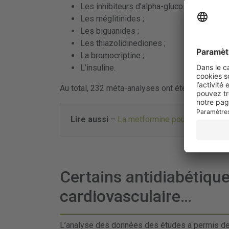
Les inhibiteurs d’alpha-glucosidases ;
Les méglitinides ;
Les biguanides ;
Les thiazolidinediones ;
La bromocriptine ;
L’insuline.
Au total, 232 méta-analyses ont été incluses da
Lire aussi
–
La metformine pour prévenir le
Certains antidiabétiqu
cardiovasculaire…
L’analyse des données des études a permis de 