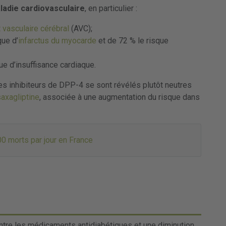
ladie cardiovasculaire
, en particulier :
 vasculaire cérébral
(AVC);
ue d’
infarctus du myocarde
et de 72 % le risque
e d’insuffisance cardiaque.
s inhibiteurs de DPP-4 se sont révélés plutôt neutres
saxagliptine
, associée à une augmentation du risque dans
00 morts par jour en France
entre les médicaments antidiabétiques et une diminution