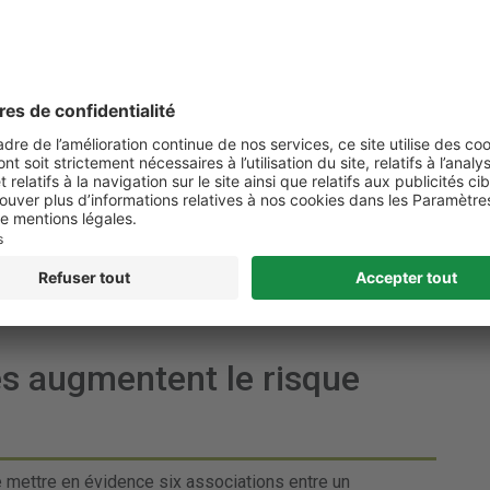
ns cette vaste revue.
 diabète et ses complications
es augmentent le risque
mettre en évidence six associations entre un