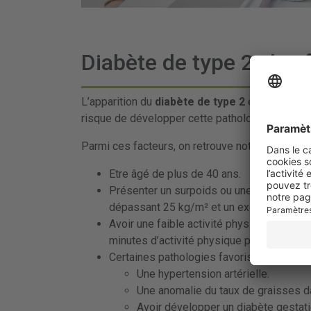
Diabète de type 2 : les
L’apparition du
diabète de type 2
est fortement
risque de développer cette pathologie.
Parmi ces facteurs, on retrouve notamment :
Etre âgé de plus de 40 ans.
Présenter un surpoids ou une obésité ave
dépassant 25 kg/m² et un excès de grais
Avoir une faible activité physique ou êtr
minutes d’activité physique par jour).
Certaines pathologies favorisent la surve
Une hypertension artérielle.
Une anomalie du taux de graisses d
Avoir développer un diabète gestati