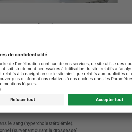
 facteurs de risque
 liée au mode de vie. Divers facteurs augmentent le
c un indice de masse corporelle (IMC) égal ou
se au niveau de l’abdomen.
e sédentaire (il est recommandé de faire au moins 30
nue de diabète de type 2 :
ans le sang (hypercholestérolémie).
onnel (survenant durant la grossesse).