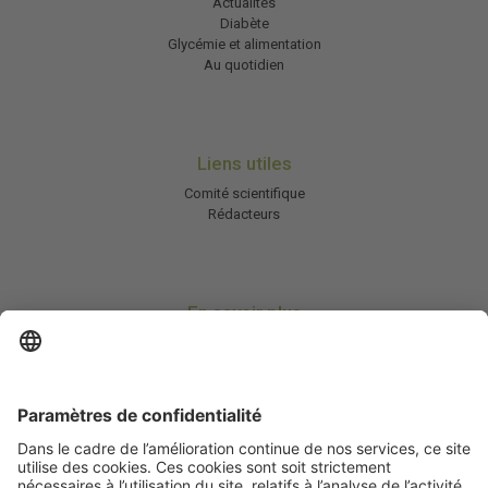
Actualités
Diabète
Glycémie et alimentation
Au quotidien
Liens utiles
Comité scientifique
Rédacteurs
En savoir plus
Charte HIC
Mentions légales / CGU
Contactez-nous
Abonnez-vous à notre newsletter