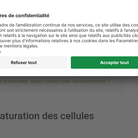
décrypter les mécanismes cellulaires expliquant ce lien
maladie cardiaque congénitale
.
ercheurs dirigés par Atsushi Nakano, professeur en
fornie à Los Angeles, ont exposé, in vitro, des cellules
loppement à différentes concentrations de glucose.
es cardiaques humaines mises en culture ?
e préexistant : quels risques pour l’accouchement ?
turation des cellules