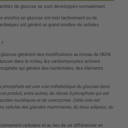
antités de glucose se sont développés normalement.
re enrichis en glucose ont mûri tardivement ou de
 cardiaques ont généré un grand nombre de cellules
 ?
n glucose génèrent des modifications au niveau de l’ADN
glucose dans le milieu, les cardiomyocytes activent
hosphate qui génère des nucléotides, des éléments
es phosphate
est une voie métabolique du glucose dans
voie produit, entre autres, du ribose 5-phosphate qui est
 acides nucléiques et de coenzymes. Cette voie est
es cellules des glandes mammaires, du tissu adipeux, du
onnement cellulaire et au lieu de se différencier en