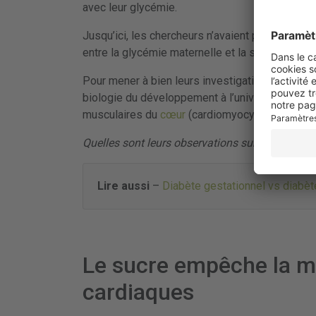
avec leur glycémie.
Jusqu’ici, les chercheurs n’avaient pas réussi 
entre la glycémie maternelle et la survenue de
Pour mener à bien leurs investigations, les ch
biologie du développement à l’université de Cali
musculaires du
cœur
(cardiomyocytes) en déve
Quelles sont leurs observations sur ces cellul
Lire aussi
–
Diabète gestationnel vs diabèt
Le sucre empêche la ma
cardiaques