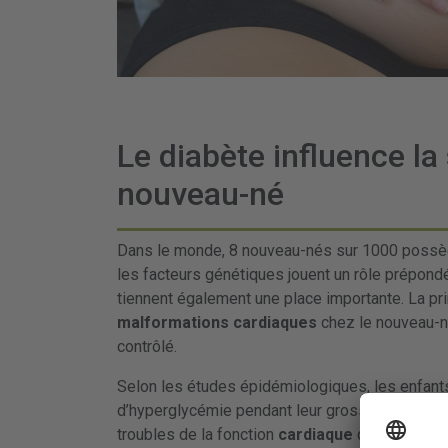
Le diabète influence la
nouveau-né
Dans le monde, 8 nouveau-nés sur 1000 possèd
les facteurs génétiques jouent un rôle prépondé
tiennent également une place importante. La pri
malformations cardiaques
chez le nouveau-n
contrôlé.
Selon les études épidémiologiques, les enfan
d’hyperglycémie pendant leur grossesse, sont 
troubles de la fonction
cardiaque
comparativem