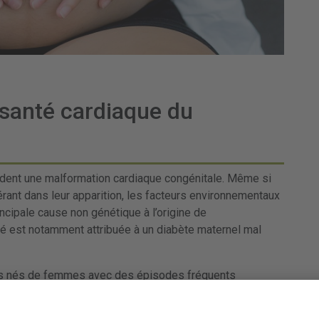
 santé cardiaque du
ent une malformation cardiaque congénitale. Même si
rant dans leur apparition, les facteurs environnementaux
ncipale cause non génétique à l’origine de
é est notamment attribuée à un diabète maternel mal
ts nés de femmes avec des épisodes fréquents
deux à cinq fois plus susceptibles de développer des
ent aux bébés issus de mère n’ayant pas de problème